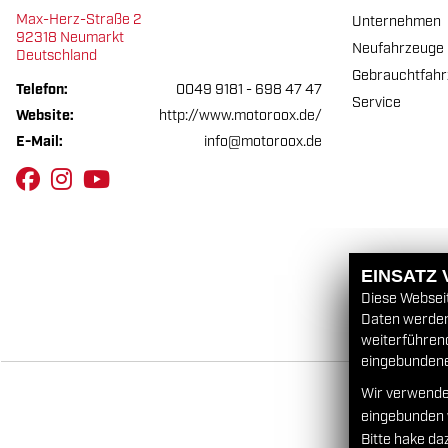
Max-Herz-Straße 2
Unternehmen
92318 Neumarkt
Neufahrzeuge
Deutschland
Gebrauchtfah
Telefon:
0049 9181 - 698 47 47
Service
Website:
http://www.motoroox.de/
E-Mail:
info@motoroox.de
EINSATZ
Diese Webseit
Daten werden 
weiterführen
eingebundenen
Wir verwende
motoroox GmbH
eingebunden
Bitte hake da
4.8