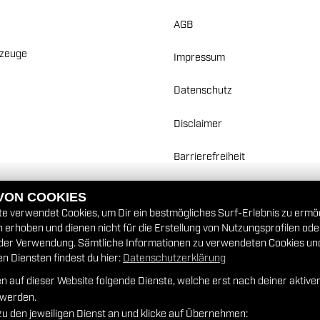
AGB
rzeuge
Impressum
Datenschutz
Disclaimer
Barrierefreiheit
 VON COOKIES
e verwendet Cookies, um Dir ein bestmögliches Surf-Erlebnis zu ermö
erhoben und dienen nicht für die Erstellung von Nutzungsprofilen od
der Verwendung. Sämtliche Informationen zu verwendeten Cookies un
 Diensten findest du hier:
Datenschutzerklärung
n auf dieser Website folgende Dienste, welche erst nach deiner aktiv
 werden.
zu den jeweiligen Dienst an und klicke auf Übernehmen: